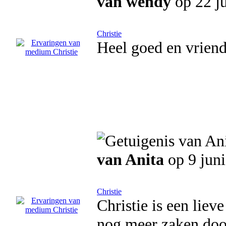
van wendy
op 22 j
Christie
Heel goed en vrien
van Anita
op 9 jun
Christie
Christie is een liev
nog meer zaken door