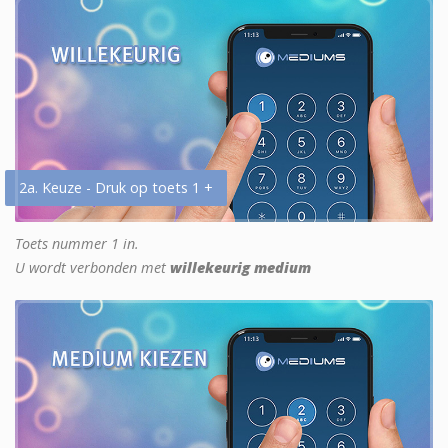
2a. Keuze - Druk op toets 1 +
Toets nummer 1 in.
U wordt verbonden met
willekeurig medium