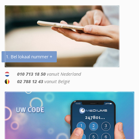
1. Bel lokaal nummer +
010 713 18 50
vanuit Nederland
02 788 12 43
vanuit België