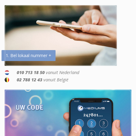
1. Bel lokaal nummer +
010 713 18 50
vanuit Nederland
02 788 12 43
vanuit België