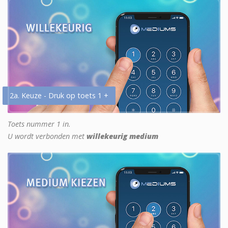
2a. Keuze - Druk op toets 1 +
Toets nummer 1 in.
U wordt verbonden met
willekeurig medium