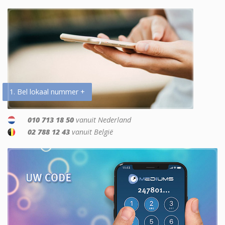
1. Bel lokaal nummer +
010 713 18 50
vanuit Nederland
02 788 12 43
vanuit België