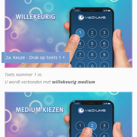
2a. Keuze - Druk op toets 1 +
Toets nummer 1 in.
U wordt verbonden met
willekeurig medium