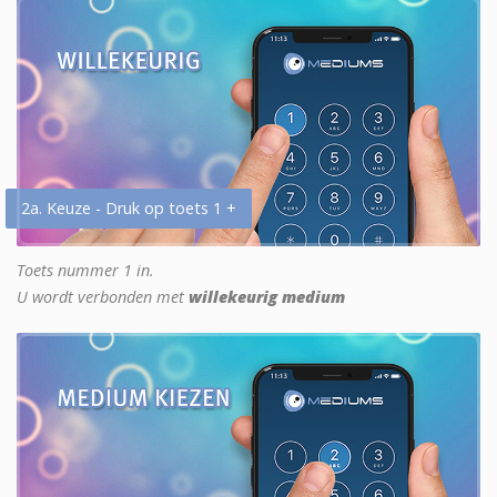
2a. Keuze - Druk op toets 1 +
Toets nummer 1 in.
U wordt verbonden met
willekeurig medium