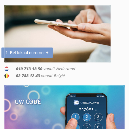
1. Bel lokaal nummer +
010 713 18 50
vanuit Nederland
02 788 12 43
vanuit België