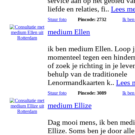
service aan op het gebied va
liefde en relaties, fi..
Lees me
Stuur foto
Pincode: 2732
Ik ben
medium Ellen
ik ben medium Ellen. Loop j
momenteel tegen een hinder
of zoek je richting in je lev
behulp van de traditionele
Lenormandkaarten k..
Lees 
Stuur foto
Pincode: 3089
Ik ben
medium Ellize
Dag mooi mens, ik ben med
Ellize. Soms ben je door alle