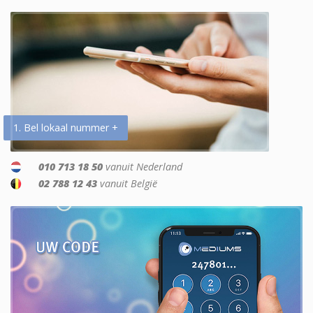
1. Bel lokaal nummer +
010 713 18 50
vanuit Nederland
02 788 12 43
vanuit België