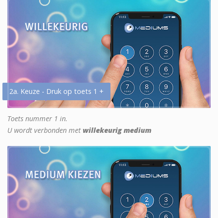
2a. Keuze - Druk op toets 1 +
Toets nummer 1 in.
U wordt verbonden met
willekeurig medium