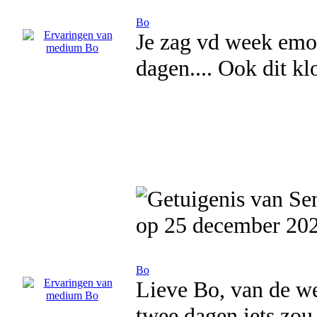
Bo
Je zag vd week emot
dagen.... Ook dit klo
op 25 december 20
Bo
Lieve Bo, van de wee
twee dagen iets zou