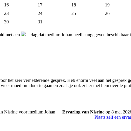
16
17
18
19
23
24
25
26
30
31
uid met een
= dag dat medium Johan heeft aangegeven beschikbaar t
oor het zeer verhelderende gesprek. Heb enorm veel aan het gesprek ge
 weer moed om door te gaan en zoals je ook zei er met hem over te prat
Ervaring van Nisrine
op 8 mei 202
Plaats zelf een erva