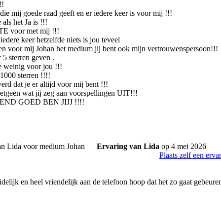
!!
die mij goede raad geeft en er iedere keer is voor mij !!!
als het Ja is !!!
TE voor met mij !!!
iedere keer hetzelfde niets is jou teveel
lleen voor mij Johan het medium jij bent ook mijn vertrouwenspersoon!!!
 5 sterren geven .
te weinig voor jou !!!
 1000 sterren !!!!
rd dat je er altijd voor mij bent !!!
hetgeen wat jij zeg aan voorspellingen UIT!!!
ND GOED BEN JIJJ !!!!
Ervaring van Lida
op 4 mei 2026
Plaats zelf een erva
idelijk en heel vriendelijk aan de telefoon hoop dat het zo gaat gebeuren