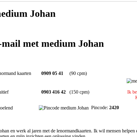
edium Johan
e-mail met medium Johan
normand kaarten
0909 05 41
(90 cpm)
uitief
0903 416 42
(150 cpm)
Ik b
Pincode:
2420
oelend
han en werk al jaren met de lenormandkaarten. Ik wil mensen helpen 
rten en mijn inzichten een oplossing vinden.