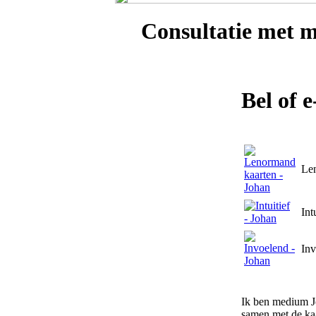
Consultatie met
m
Bel of 
Le
Int
Inv
Ik ben medium Jo
samen met de kaa