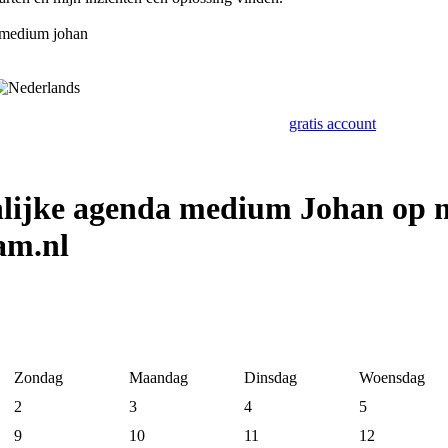
g medium johan
gratis account
nlijke agenda medium Johan op
am.nl
Zondag
Maandag
Dinsdag
Woensdag
2
3
4
5
9
10
11
12