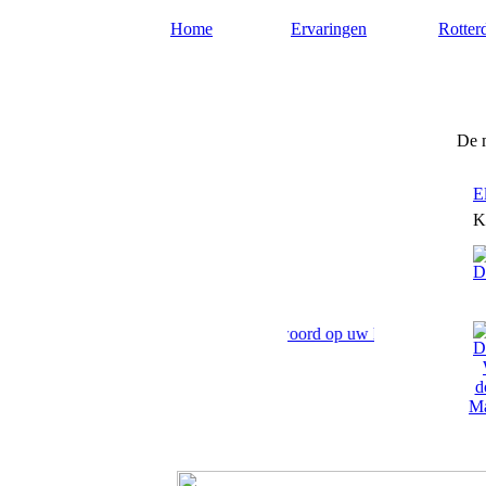
Home
Ervaringen
Rotter
Medium-rotterdam.nl
De 
E
K
ven paranormaal advies en antwoord op uw levensvragen.
Ma