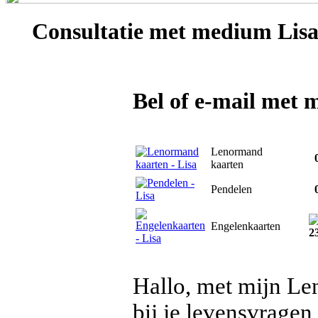
Consultatie met
medium Lis
Bel of e-mail met 
Lenormand
0
kaarten
Pendelen
0
Engelenkaarten
2
Hallo, met mijn Len
bij je levensvrage