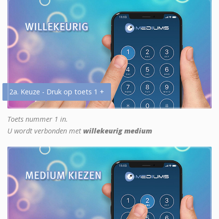
2a. Keuze - Druk op toets 1 +
Toets nummer 1 in.
U wordt verbonden met
willekeurig medium