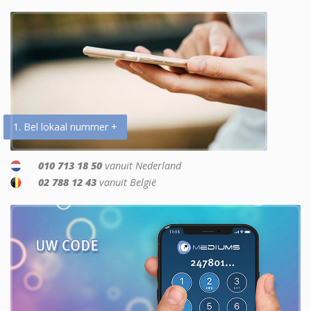
1. Bel lokaal nummer +
010 713 18 50
vanuit Nederland
02 788 12 43
vanuit België