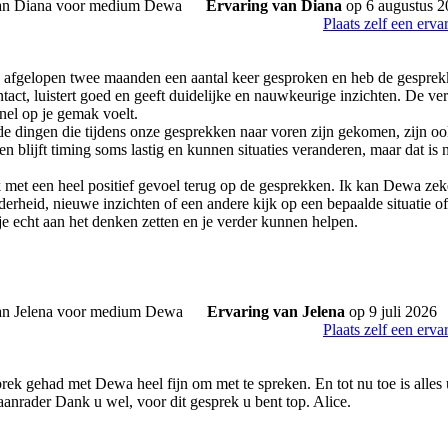
Ervaring van Diana
op 6 augustus 2
Plaats zelf een erva
afgelopen twee maanden een aantal keer gesproken en heb de gesprekke
tact, luistert goed en geeft duidelijke en nauwkeurige inzichten. De ve
nel op je gemak voelt.
de dingen die tijdens onze gesprekken naar voren zijn gekomen, zijn o
ten blijft timing soms lastig en kunnen situaties veranderen, maar dat is n
ik met een heel positief gevoel terug op de gesprekken. Ik kan Dewa ze
derheid, nieuwe inzichten of een andere kijk op een bepaalde situatie o
je echt aan het denken zetten en je verder kunnen helpen.
Ervaring van Jelena
op 9 juli 2026
Plaats zelf een erva
rek gehad met Dewa heel fijn om met te spreken. En tot nu toe is alles
aanrader Dank u wel, voor dit gesprek u bent top. Alice.