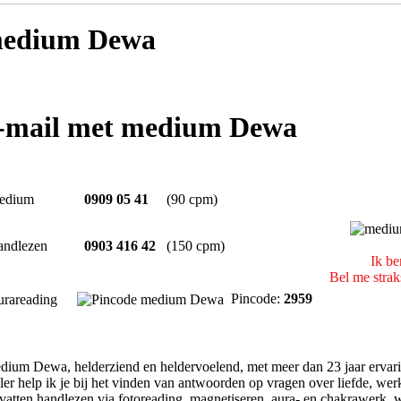
edium Dewa
e-mail met medium Dewa
edium
0909 05 41
(90 cpm)
andlezen
0903 416 42
(150 cpm)
Ik be
Bel me strak
Pincode:
2959
rareading
dium Dewa, helderziend en heldervoelend, met meer dan 23 jaar ervarin
ler help ik je bij het vinden van antwoorden op vragen over liefde, wer
mvatten handlezen via fotoreading, magnetiseren, aura- en chakrawerk, w