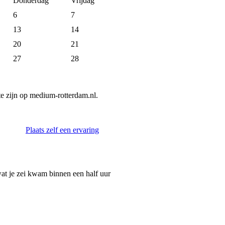
Donderdag
Vrijdag
6
7
13
14
20
21
27
28
 zijn op medium-rotterdam.nl.
Plaats zelf een ervaring
wat je zei kwam binnen een half uur