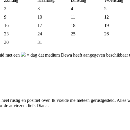
Zondag
Maandag
Dinsdag
Woensdag
2
3
4
5
9
10
11
12
16
17
18
19
23
24
25
26
30
31
uid met een
= dag dat medium Dewa heeft aangegeven beschikbaar te
eel rustig en positief over. Ik voelde me meteen gerustgesteld. Alles 
r de adviezen. liefs Diana.