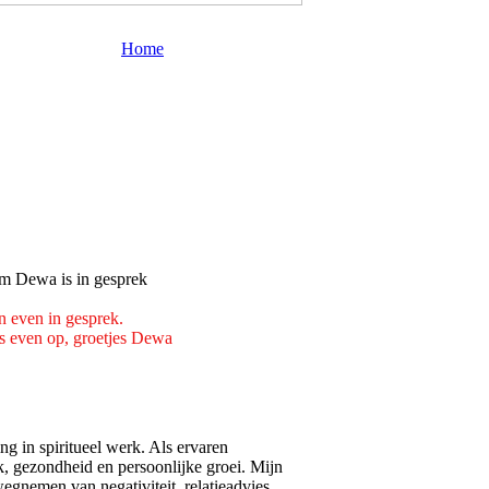
Home
n even in gesprek.
s even op, groetjes Dewa
g in spiritueel werk. Als ervaren
k, gezondheid en persoonlijke groei. Mijn
egnemen van negativiteit, relatieadvies,