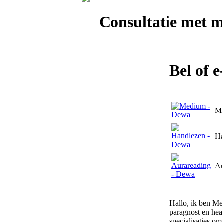
Consultatie met
m
Bel of 
M
H
Au
Hallo, ik ben Me
paragnost en hea
specialisaties o