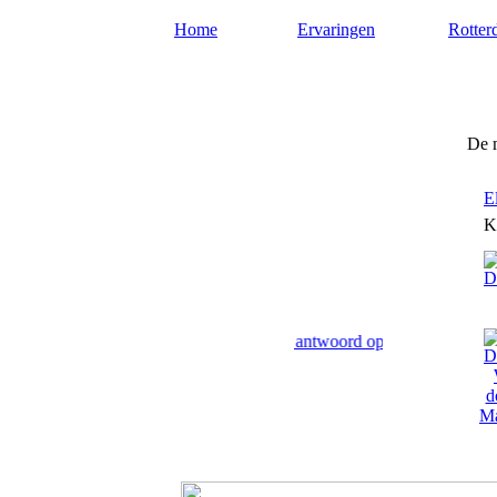
Home
Ervaringen
Rotter
Medium-rotterdam.nl
De 
E
K
m geven paranormaal advies en antwoord op uw levensvragen.
Ma