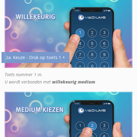
2a. Keuze - Druk op toets 1 +
Toets nummer 1 in.
U wordt verbonden met
willekeurig medium