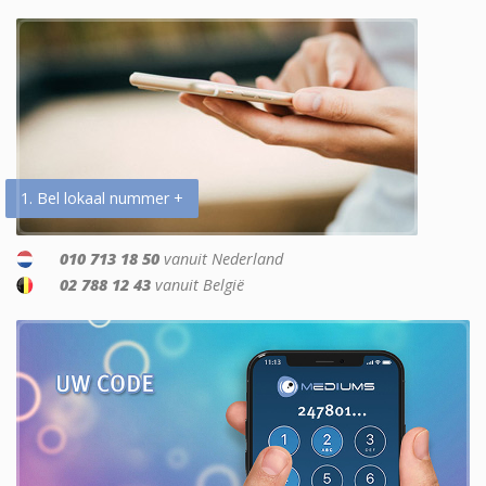
1. Bel lokaal nummer +
010 713 18 50
vanuit Nederland
02 788 12 43
vanuit België