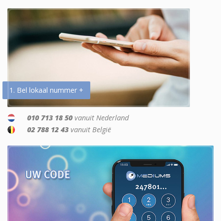
1. Bel lokaal nummer +
010 713 18 50
vanuit Nederland
02 788 12 43
vanuit België