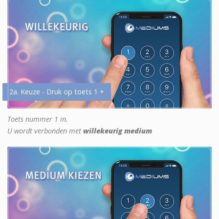
2a. Keuze - Druk op toets 1 +
Toets nummer 1 in.
U wordt verbonden met
willekeurig medium