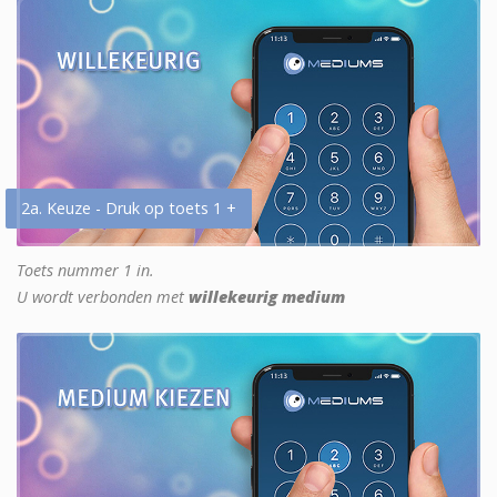
2a. Keuze - Druk op toets 1 +
Toets nummer 1 in.
U wordt verbonden met
willekeurig medium