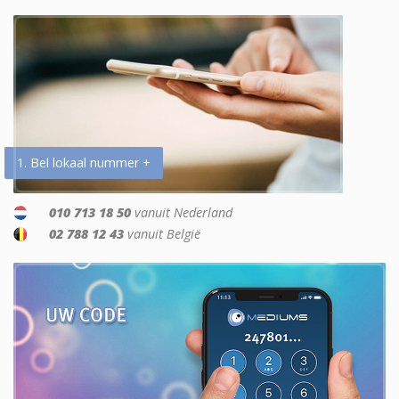
1. Bel lokaal nummer +
010 713 18 50
vanuit Nederland
02 788 12 43
vanuit België